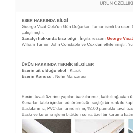
ÜRÜN ÖZELLIK
ESER HAKKINDA BİLGİ
George Vicat Cole'un Gün Doğarken Tamar isimli bu eseri 187
çalışılmıştır.
Sanatçı hakkında kısa bilgi
: İngiliz ressam
George Vicat
William Turner, John Constable ve Cox’dan etkilenmiştir. Yum
ÜRÜN HAKKINDA TEKNİK BİLGİLER
Eserin ait olduğu ekol
: Klasik
Eserin Konusu
: Nehir Manzarası
Resim tuvali üzerine yapılan baskılarımız, kaliteli ağaçtan ü
Kenarlar, tablo içinden editörümüzün seçtiği bir renk ile ka
Baskılarımız, PVC'den arındırılmış %100 pamuklu tuval üze
Baskı ve kuruma işlemi bittikten sonra özel bir koruma katm