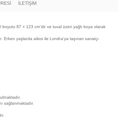
ÜRESİ
İLETİŞİM
l boyutu 87 × 123 cm'dir ve tuval üzeri yağlı boya olarak
r. Erken yaşlarda ailesi ile Londra’ya taşınan sanatçı
nulmaktadır.
anı sağlanmaktadır.
ır.