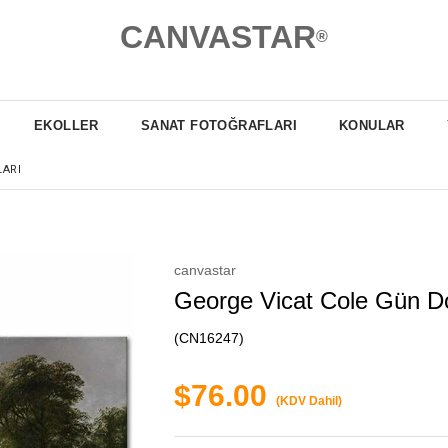
CANVASTAR
®
EKOLLER
SANAT FOTOĞRAFLARI
KONULAR
LARI
canvastar
George Vicat Cole Gün D
(CN16247)
$76.00
(KDV Dahil)