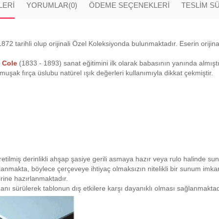
LERI
YORUMLAR
(0)
ÖDEME SEÇENEKLERI
TESLİM S
2 tarihli olup orijinali Özel Koleksiyonda bulunmaktadır. Eserin orijina
 Cole
(1833 - 1893) sanat eğitimini ilk olarak babasının yanında almıştı
uşak fırça üslubu natürel ışık değerleri kullanımıyla dikkat çekmiştir.
retilmiş derinlikli ahşap şasiye gerili asmaya hazır veya rulo halinde su
planmakta, böylece çerçeveye ihtiyaç olmaksızın nitelikli bir sunum imk
rine hazırlanmaktadır.
anı sürülerek tablonun dış etkilere karşı dayanıklı olması sağlanmaktad