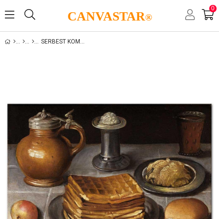
0
CANVASTAR
®
SERBEST KOMPOZISYONLAR