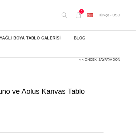
0
Türkçe - USD
YAĞLI BOYA TABLO GALERİSİ
BLOG
< < ÖNCEKI SAYFAYA DÖN
uno ve Aolus Kanvas Tablo