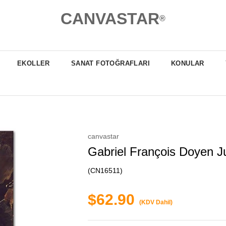
CANVASTAR
®
EKOLLER
SANAT FOTOĞRAFLARI
KONULAR
canvastar
Gabriel François Doyen J
(CN16511)
$62.90
(KDV Dahil)