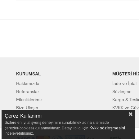
KURUMSAL
MÜŞTERİ Hİ
Hakkımızda
İade ve İptal
Referanslar
Sözleşme
Etkinliklerimiz
Kargo & Tesl
Bize Ulaşın
KVKK ve Güv
Çerez Kullanımı
Sizlere en iyi alışveriş deneyimini sunabilmek adına sitemizde
Kvkk sözleşmesini
çerezler(cookies) kullanmaktayız. Detaylı bilgi için
inceleyebilirsiniz.