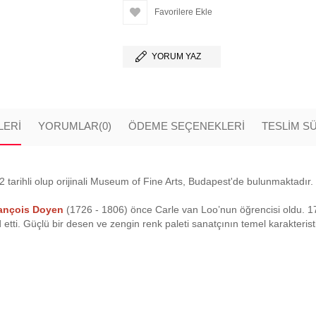
Favorilere Ekle
YORUM YAZ
LERI
YORUMLAR
(0)
ÖDEME SEÇENEKLERI
TESLİM S
 tarihli olup orijinali Museum of Fine Arts, Budapest'de bulunmaktadır. E
rançois Doyen
(1726 - 1806) önce Carle van Loo’nun öğrencisi oldu. 17
tti. Güçlü bir desen ve zengin renk paleti sanatçının temel karakterist