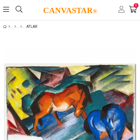
0
CANVASTAR
®
ATLAR