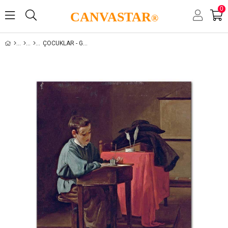
0
CANVASTAR
®
ÇOCUKLAR - GENÇLIK