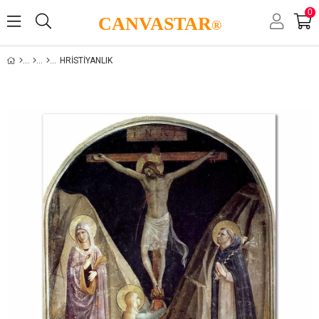
0
CANVASTAR
®
HRISTIYANLIK