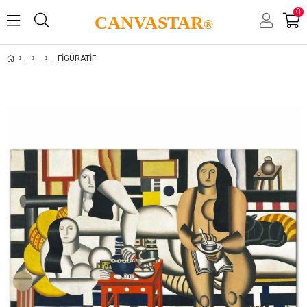
0
CANVASTAR
®
FIGÜRATIF