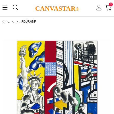
0
CANVASTAR
®
FIGÜRATIF