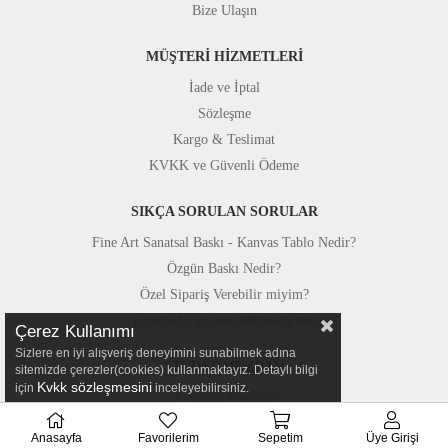
Bize Ulaşın
MÜŞTERİ HİZMETLERİ
İade ve İptal
Sözleşme
Kargo & Teslimat
KVKK ve Güvenli Ödeme
SIKÇA SORULAN SORULAR
Fine Art Sanatsal Baskı - Kanvas Tablo Nedir?
Özgün Baskı Nedir?
Özel Sipariş Verebilir miyim?
Yerinde Uygulama Mümkün mü?
Çerez Kullanımı
Sizlere en iyi alışveriş deneyimini sunabilmek adına
STÜDYOMUZDAN
sitemizde çerezler(cookies) kullanmaktayız. Detaylı bilgi
Kvkk sözleşmesini
için
inceleyebilirsiniz.
Fotoğraf Kareleri
Basında Canvastar
Anasayfa
Favorilerim
Sepetim
Üye Girişi