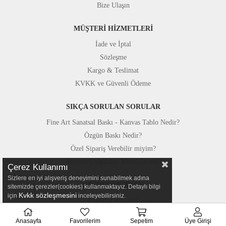
Bize Ulaşın
MÜŞTERİ HİZMETLERİ
İade ve İptal
Sözleşme
Kargo & Teslimat
KVKK ve Güvenli Ödeme
SIKÇA SORULAN SORULAR
Fine Art Sanatsal Baskı - Kanvas Tablo Nedir?
Özgün Baskı Nedir?
Özel Sipariş Verebilir miyim?
Yerinde Uygulama Mümkün mü?
Çerez Kullanımı
Sizlere en iyi alışveriş deneyimini sunabilmek adına
STÜDYOMUZDAN
sitemizde çerezler(cookies) kullanmaktayız. Detaylı bilgi
Kvkk sözleşmesini
için
inceleyebilirsiniz.
Fotoğraf Kareleri
Basında Canvastar
Anasayfa
Favorilerim
Sepetim
Üye Girişi