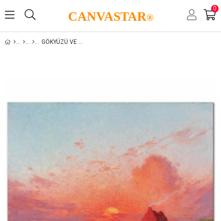
0
CANVASTAR
®
GÖKYÜZÜ VE GÜNEŞ