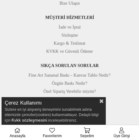
Bize Ulaşın
MÜŞTERİ HİZMETLERİ
İade ve İptal
Sözleşme
Kargo & Teslimat
KVKK ve Güvenli Ödeme
SIKÇA SORULAN SORULAR
Fine Art Sanatsal Baskı - Kanvas Tablo Nedir?
Özgün Baskı Nedir?
Özel Sipariş Verebilir miyim?
Yerinde Uygulama Mümkün mü?
Çerez Kullanımı
Sizlere en iyi alışveriş deneyimini sunabilmek adına
STÜDYOMUZDAN
sitemizde çerezler(cookies) kullanmaktayız. Detaylı bilgi
Kvkk sözleşmesini
için
inceleyebilirsiniz.
Fotoğraf Kareleri
Basında Canvastar
Anasayfa
Favorilerim
Sepetim
Üye Girişi