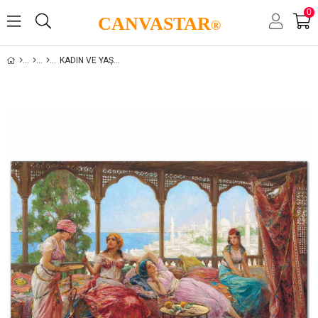
0
CANVASTAR
®
KADIN VE YAŞAM