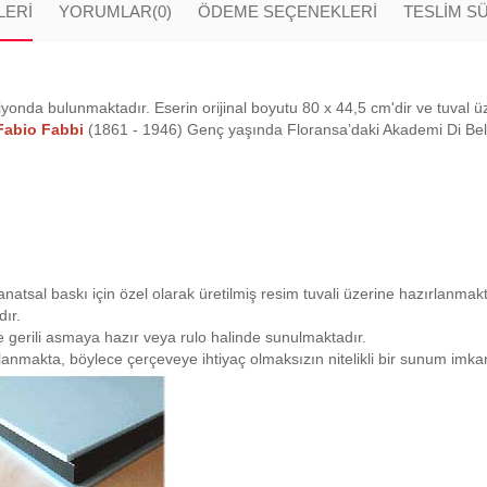
LERI
YORUMLAR
(0)
ÖDEME SEÇENEKLERI
TESLİM S
iyonda bulunmaktadır. Eserin orijinal boyutu 80 x 44,5 cm'dir ve tuval üze
Fabio Fabbi
(1861 - 1946) Genç yaşında Floransa’daki Akademi Di Belle
natsal baskı için özel olarak üretilmiş resim tuvali üzerine hazırlanmakta
ır.
iye gerili asmaya hazır veya rulo halinde sunulmaktadır.
planmakta, böylece çerçeveye ihtiyaç olmaksızın nitelikli bir sunum imk