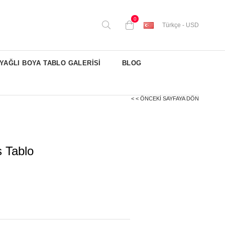
0
Türkçe - USD
YAĞLI BOYA TABLO GALERİSİ
BLOG
< < ÖNCEKI SAYFAYA DÖN
 Tablo