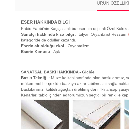
ÜRÜN ÖZELLIK
ESER HAKKINDA BİLGİ
Fabio Fabbi'nin Kaçış isimli bu eserinin orijinali Özel Koleks
Sanatçı hakkında kısa bilgi
: İtalyan Oryantalist Ressam
kategoride de ödüller kazandı.
Eserin ait olduğu ekol
: Oryantalizm
Eserin Konusu
: Aşk
SANATSAL BASKI HAKKINDA - Giclée
Baskı Tekniği
: Müze kalitesi sınıfında olan baskılarımız, sa
mükemmel bir şekilde baskıya aktarılabilmesini sağlamaktad
Baskılarımız, kaliteli ağaçtan üretilmiş derinlikli ahşap şas
Kenarlar, tablo içinden editörümüzün seçtiği bir renk ile ka