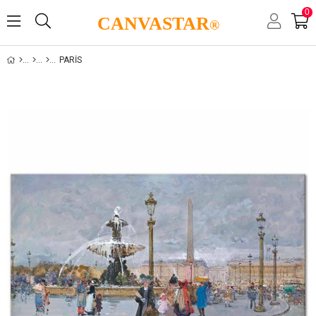
0
CANVASTAR
®
PARIS