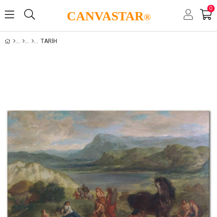
0
CANVASTAR
®
TARIH