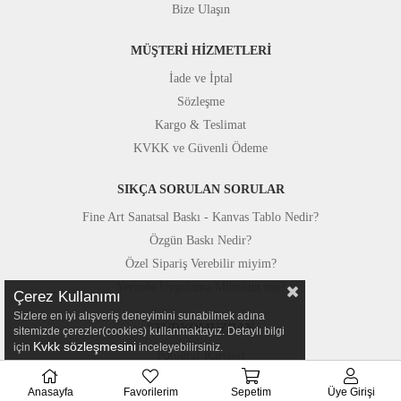
Bize Ulaşın
MÜŞTERİ HİZMETLERİ
İade ve İptal
Sözleşme
Kargo & Teslimat
KVKK ve Güvenli Ödeme
SIKÇA SORULAN SORULAR
Fine Art Sanatsal Baskı - Kanvas Tablo Nedir?
Özgün Baskı Nedir?
Özel Sipariş Verebilir miyim?
Yerinde Uygulama Mümkün mü?
Çerez Kullanımı
Sizlere en iyi alışveriş deneyimini sunabilmek adına
STÜDYOMUZDAN
sitemizde çerezler(cookies) kullanmaktayız. Detaylı bilgi
Kvkk sözleşmesini
için
inceleyebilirsiniz.
Fotoğraf Kareleri
Basında Canvastar
Anasayfa
Favorilerim
Sepetim
Üye Girişi