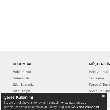
KURUMSAL
MÜŞTERİ Hİ
Hakkımızda
İade ve İptal
Referanslar
Sözleşme
Etkinliklerimiz
Kargo & Tesl
Bize Ulaşın
KVKK ve Güv
Çerez Kullanımı
Sizlere en iyi alışveriş deneyimini sunabilmek adına sitemizde
Kvkk sözleşmesini
çerezler(cookies) kullanmaktayız. Detaylı bilgi için