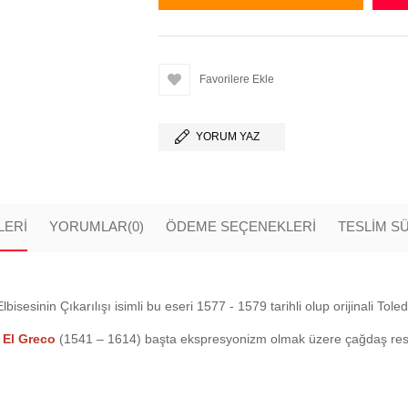
Favorilere Ekle
YORUM YAZ
LERI
YORUMLAR
(0)
ÖDEME SEÇENEKLERI
TESLİM S
esinin Çıkarılışı isimli bu eseri 1577 - 1579 tarihli olup orijinali Tole
m
El Greco
(1541 – 1614) başta ekspresyonizm olmak üzere çağdaş resim 