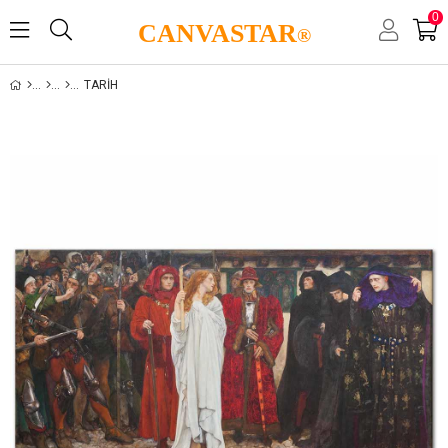
0
CANVASTAR
®
TARIH