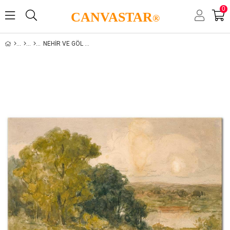
0
CANVASTAR
®
NEHIR VE GÖL MANZARALARI