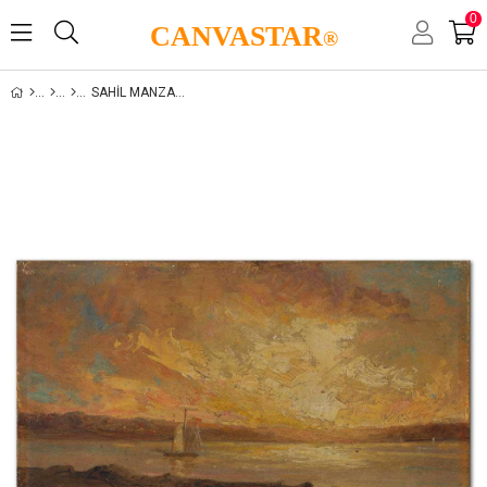
0
CANVASTAR
®
SAHIL MANZARALARI