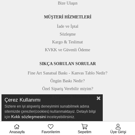
Bize Ulaşın
MÜŞTERİ HİZMETLERİ
İade ve İptal
Sözleşme
Kargo & Teslimat
KVKK ve Güvenli Ödeme
SIKÇA SORULAN SORULAR
Fine Art Sanatsal Baskı - Kanvas Tablo Nedir?
Özgün Baskı Nedir?
Özel Sipariş Verebilir miyim?
Yerinde Uygulama Mümkün mü?
Çerez Kullanımı
Sizlere en iyi alışveriş deneyimini sunabilmek adına
STÜDYOMUZDAN
sitemizde çerezler(cookies) kullanmaktayız. Detaylı bilgi
Kvkk sözleşmesini
için
inceleyebilirsiniz.
Fotoğraf Kareleri
Basında Canvastar
Anasayfa
Favorilerim
Sepetim
Üye Girişi