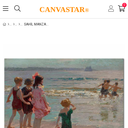
0
CANVASTAR
®
SAHIL MANZARALARI