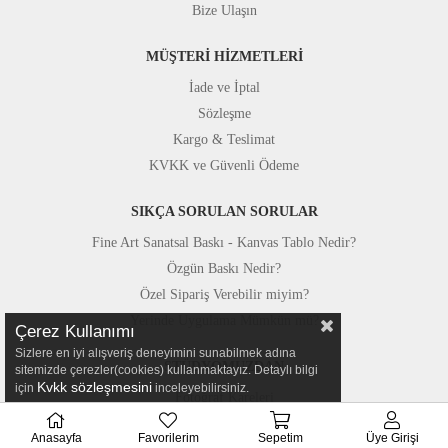
Bize Ulaşın
MÜŞTERİ HİZMETLERİ
İade ve İptal
Sözleşme
Kargo & Teslimat
KVKK ve Güvenli Ödeme
SIKÇA SORULAN SORULAR
Fine Art Sanatsal Baskı - Kanvas Tablo Nedir?
Özgün Baskı Nedir?
Özel Sipariş Verebilir miyim?
Yerinde Uygulama Mümkün mü?
Çerez Kullanımı
Sizlere en iyi alışveriş deneyimini sunabilmek adına
STÜDYOMUZDAN
sitemizde çerezler(cookies) kullanmaktayız. Detaylı bilgi
Kvkk sözleşmesini
için
inceleyebilirsiniz.
Fotoğraf Kareleri
Basında Canvastar
Anasayfa
Favorilerim
Sepetim
Üye Girişi