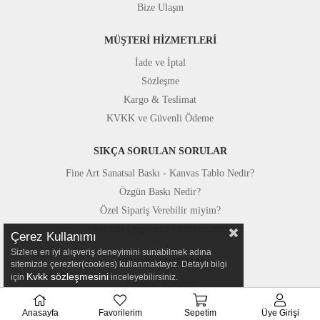
Bize Ulaşın
MÜŞTERİ HİZMETLERİ
İade ve İptal
Sözleşme
Kargo & Teslimat
KVKK ve Güvenli Ödeme
SIKÇA SORULAN SORULAR
Fine Art Sanatsal Baskı - Kanvas Tablo Nedir?
Özgün Baskı Nedir?
Özel Sipariş Verebilir miyim?
Yerinde Uygulama Mümkün mü?
Çerez Kullanımı
Sizlere en iyi alışveriş deneyimini sunabilmek adına
STÜDYOMUZDAN
sitemizde çerezler(cookies) kullanmaktayız. Detaylı bilgi
Kvkk sözleşmesini
için
inceleyebilirsiniz.
Fotoğraf Kareleri
Basında Canvastar
Anasayfa
Favorilerim
Sepetim
Üye Girişi