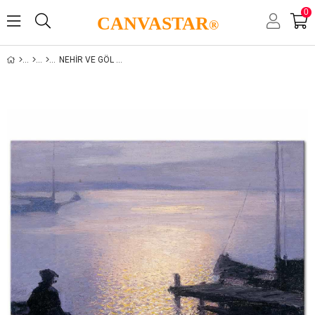
0
CANVASTAR
®
NEHIR VE GÖL MANZARALARI