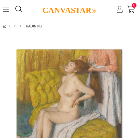
0
CANVASTAR
®
KADIN NÜ