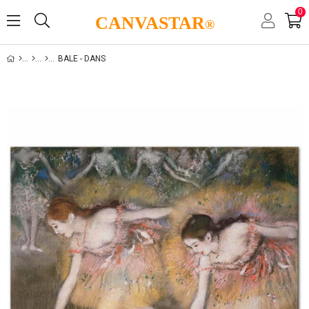
0
CANVASTAR
®
BALE - DANS