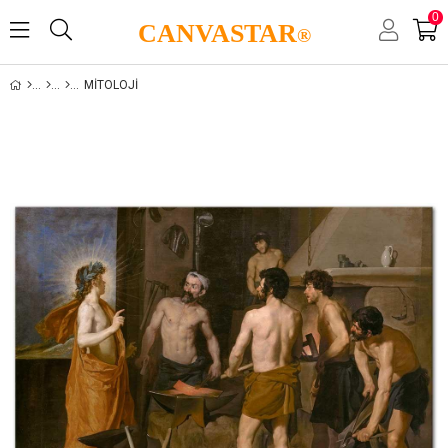
0
CANVASTAR
®
MITOLOJI