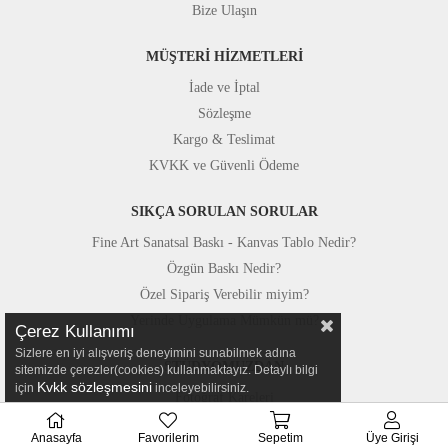
Bize Ulaşın
MÜŞTERİ HİZMETLERİ
İade ve İptal
Sözleşme
Kargo & Teslimat
KVKK ve Güvenli Ödeme
SIKÇA SORULAN SORULAR
Fine Art Sanatsal Baskı - Kanvas Tablo Nedir?
Özgün Baskı Nedir?
Özel Sipariş Verebilir miyim?
Yerinde Uygulama Mümkün mü?
Çerez Kullanımı
Sizlere en iyi alışveriş deneyimini sunabilmek adına
STÜDYOMUZDAN
sitemizde çerezler(cookies) kullanmaktayız. Detaylı bilgi
Kvkk sözleşmesini
için
inceleyebilirsiniz.
Fotoğraf Kareleri
Basında Canvastar
Anasayfa
Favorilerim
Sepetim
Üye Girişi