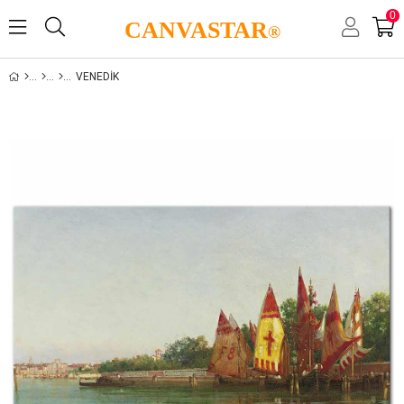
0
CANVASTAR
®
VENEDIK