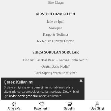
Bize Ulaşın
MÜŞTERİ HİZMETLERİ
İade ve İptal
Sözleşme
Kargo & Teslimat
KVKK ve Güvenli Ödeme
SIKÇA SORULAN SORULAR
Fine Art Sanatsal Baskı - Kanvas Tablo Nedir?
Özgün Baskı Nedir?
Özel Sipariş Verebilir miyim?
Yerinde Uygulama Mümkün mü?
Çerez Kullanımı
Sizlere en iyi alışveriş deneyimini sunabilmek adına
STÜDYOMUZDAN
sitemizde çerezler(cookies) kullanmaktayız. Detaylı bilgi
Kvkk sözleşmesini
için
inceleyebilirsiniz.
Fotoğraf Kareleri
Basında Canvastar
Anasayfa
Favorilerim
Sepetim
Üye Girişi