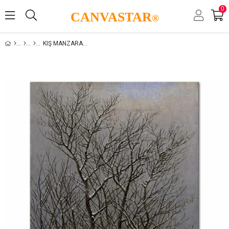
0
CANVASTAR
®
KIŞ MANZARALARI