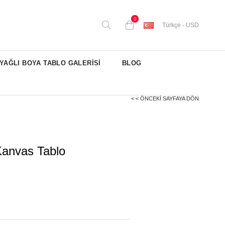
0
Türkçe - USD
YAĞLI BOYA TABLO GALERİSİ
BLOG
< < ÖNCEKI SAYFAYA DÖN
Kanvas Tablo