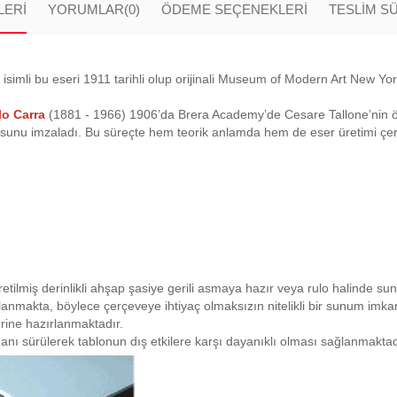
LERI
YORUMLAR
(0)
ÖDEME SEÇENEKLERI
TESLİM S
simli bu eseri 1911 tarihli olup orijinali Museum of Modern Art New York
lo Carra
(1881 - 1966) 1906’da Brera Academy’de Cesare Tallone’nin öğ
sunu imzaladı. Bu süreçte hem teorik anlamda hem de eser üretimi çerçev
retilmiş derinlikli ahşap şasiye gerili asmaya hazır veya rulo halinde su
planmakta, böylece çerçeveye ihtiyaç olmaksızın nitelikli bir sunum imk
rine hazırlanmaktadır.
anı sürülerek tablonun dış etkilere karşı dayanıklı olması sağlanmaktad