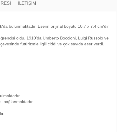
ÜRESİ
İLETİŞİM
'da bulunmaktadır. Eserin orijinal boyutu 10,7 x 7,4 cm'dir
rencisi oldu. 1910’da Umberto Boccioni, Luigi Russolo ve
esinde fütürizmle ilgili ciddi ve çok sayıda eser verdi.
nulmaktadır.
anı sağlanmaktadır.
ır.