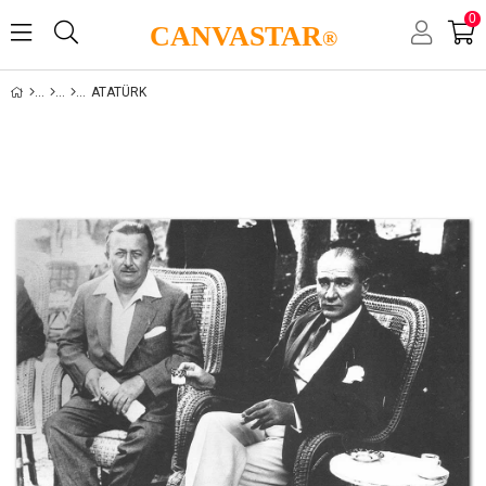
0
CANVASTAR
®
ATATÜRK