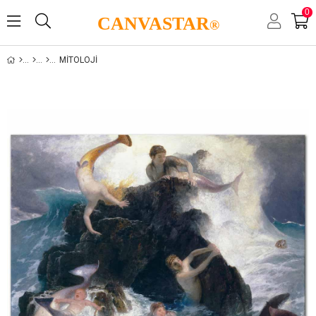
0
CANVASTAR
®
MITOLOJI