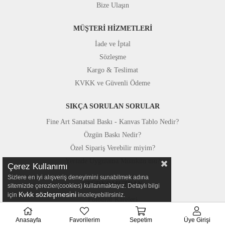
Bize Ulaşın
MÜŞTERİ HİZMETLERİ
İade ve İptal
Sözleşme
Kargo & Teslimat
KVKK ve Güvenli Ödeme
SIKÇA SORULAN SORULAR
Fine Art Sanatsal Baskı - Kanvas Tablo Nedir?
Özgün Baskı Nedir?
Özel Sipariş Verebilir miyim?
Yerinde Uygulama Mümkün mü?
Çerez Kullanımı
Sizlere en iyi alışveriş deneyimini sunabilmek adına
STÜDYOMUZDAN
sitemizde çerezler(cookies) kullanmaktayız. Detaylı bilgi
Kvkk sözleşmesini
için
inceleyebilirsiniz.
Fotoğraf Kareleri
Basında Canvastar
Anasayfa
Favorilerim
Sepetim
Üye Girişi