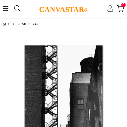
0
CANVASTAR
®
SIYAH BEYAZ FOTOĞRAFLAR