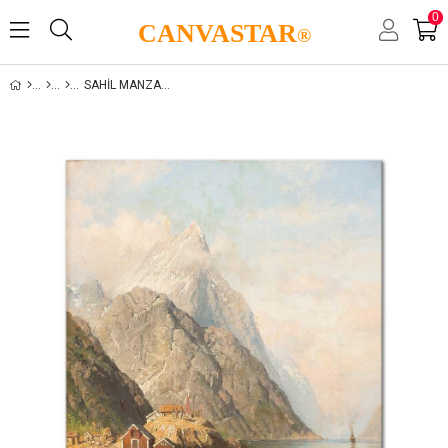
0
CANVASTAR
®
SAHIL MANZARALARI