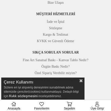
Bize Ulaşın
MÜŞTERİ HİZMETLERİ
İade ve İptal
Sözleşme
Kargo & Teslimat
KVKK ve Güvenli Ödeme
SIKÇA SORULAN SORULAR
Fine Art Sanatsal Baskı - Kanvas Tablo Nedir?
Özgün Baskı Nedir?
Özel Sipariş Verebilir miyim?
Yerinde Uygulama Mümkün mü?
Çerez Kullanımı
Sizlere en iyi alışveriş deneyimini sunabilmek adına
STÜDYOMUZDAN
sitemizde çerezler(cookies) kullanmaktayız. Detaylı bilgi
Kvkk sözleşmesini
için
inceleyebilirsiniz.
Fotoğraf Kareleri
Basında Canvastar
Anasayfa
Favorilerim
Sepetim
Üye Girişi