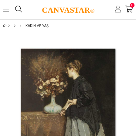
0
CANVASTAR
®
KADIN VE YAŞAM