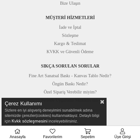
Bize Ulaşın
MÜŞTERİ HİZMETLERİ
İade ve İptal
Sözleşme
Kargo & Teslimat
KVKK ve Güvenli Ödeme
SIKÇA SORULAN SORULAR
Fine Art Sanatsal Baskı - Kanvas Tablo Nedir?
Özgün Baskı Nedir?
Özel Sipariş Verebilir miyim?
Yerinde Uygulama Mümkün mü?
Çerez Kullanımı
Sizlere en iyi alışveriş deneyimini sunabilmek adına
STÜDYOMUZDAN
sitemizde çerezler(cookies) kullanmaktayız. Detaylı bilgi
Kvkk sözleşmesini
için
inceleyebilirsiniz.
Fotoğraf Kareleri
Basında Canvastar
Anasayfa
Favorilerim
Sepetim
Üye Girişi