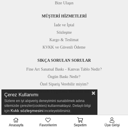
Bize Ulaşın
MÜŞTERİ HİZMETLERİ
İade ve İptal
Sözleşme
Kargo & Teslimat
KVKK ve Güvenli Ödeme
SIKÇA SORULAN SORULAR
Fine Art Sanatsal Baskı - Kanvas Tablo Nedir?
Özgün Baskı Nedir?
Özel Sipariş Verebilir miyim?
Yerinde Uygulama Mümkün mü?
Çerez Kullanımı
Sizlere en iyi alışveriş deneyimini sunabilmek adına
STÜDYOMUZDAN
sitemizde çerezler(cookies) kullanmaktayız. Detaylı bilgi
Kvkk sözleşmesini
için
inceleyebilirsiniz.
Fotoğraf Kareleri
Basında Canvastar
Anasayfa
Favorilerim
Sepetim
Üye Girişi