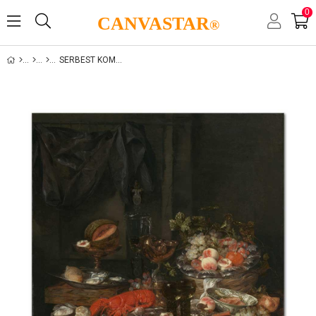
0
CANVASTAR
®
SERBEST KOMPOZISYONLAR