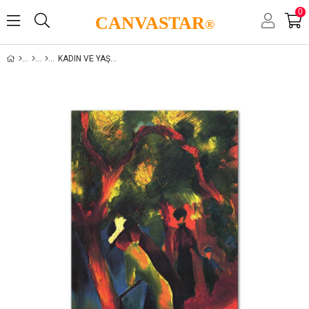
0
CANVASTAR
®
KADIN VE YAŞAM